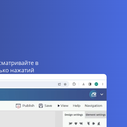
сматривайте в
лько нажатий