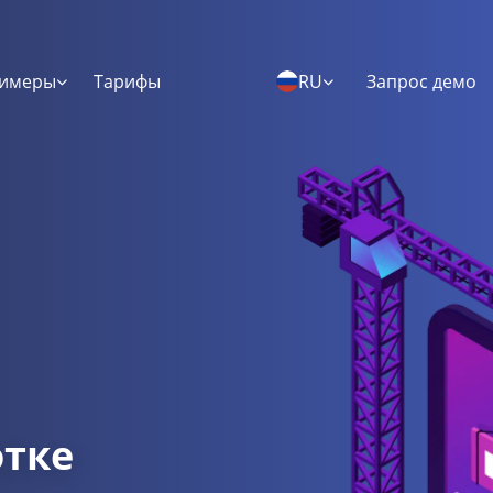
имеры
Тарифы
RU
Запрос демо
отке