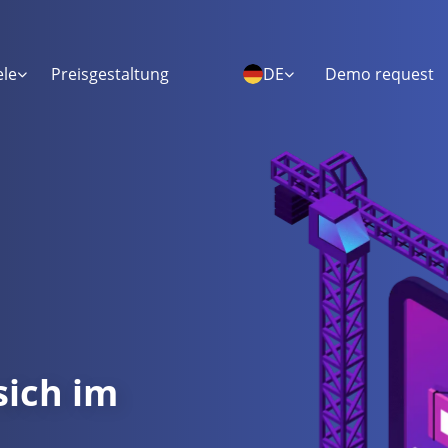
ele
Preisgestaltung
DE
Demo request
sich im