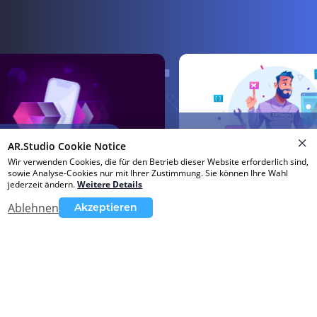
11.02.2026
6
UI-Verbesserung in AR-
AR.Studio Cookie Notice
gn-Tipps
Projekten
Wir verwenden Cookies, die für den Betrieb dieser Website erforderlich sind,
sowie Analyse-Cookies nur mit Ihrer Zustimmung. Sie können Ihre Wahl
jederzeit ändern
.
Weitere Details
Ablehnen
Akzeptieren
24.03.2026
ung in der
Trigger-
Optimierungsempfehlungen