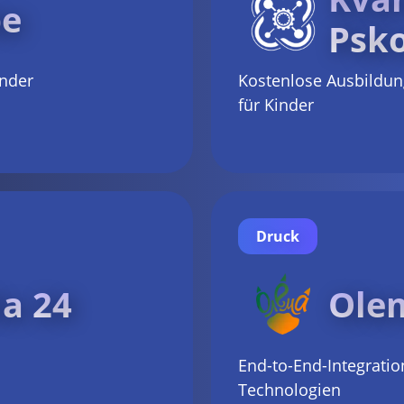
be
Psk
inder
Kostenlose Ausbildun
für Kinder
Druck
a 24
Ole
End-to-End-Integrati
Technologien