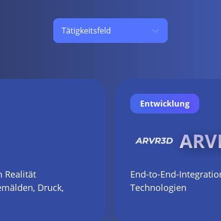
Tätigkeitsfeld
Entwicklung
ARV
 Realität
End-to-End-Integrati
emälden, Druck,
Technologien