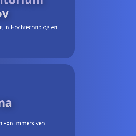
ov
g in Hochtechnologien
ma
on von immersiven